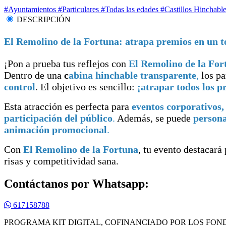
#Ayuntamientos
#Particulares
#Todas las edades
#Castillos Hinchabl
DESCRIPCIÓN
El Remolino de la Fortuna: atrapa premios en un to
¡Pon a prueba tus reflejos con
El Remolino de la For
Dentro de una
c
abina hinchable transparente
,
los pa
control
. El objetivo es sencillo:
¡atrapar todos los p
Esta atracción es perfecta para
eventos corporativos,
participación del público
.
Además, se puede
persona
animación promocional
.
Con
El Remolino de la Fortuna
, tu evento destacará
risas y competitividad sana.
Contáctanos por Whatsapp:
617158788
PROGRAMA KIT DIGITAL, COFINANCIADO POR LOS FON