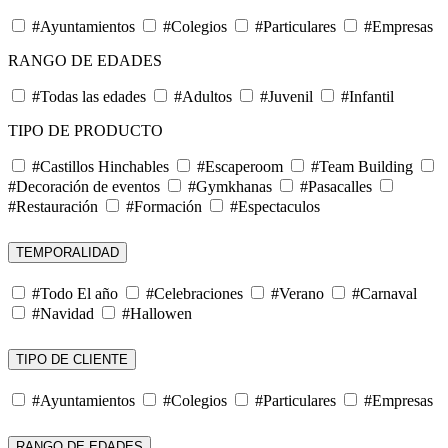
#Ayuntamientos
#Colegios
#Particulares
#Empresas
RANGO DE EDADES
#Todas las edades
#Adultos
#Juvenil
#Infantil
TIPO DE PRODUCTO
#Castillos Hinchables
#Escaperoom
#Team Building
#Decoración de eventos
#Gymkhanas
#Pasacalles
#Restauración
#Formación
#Espectaculos
TEMPORALIDAD
#Todo El año
#Celebraciones
#Verano
#Carnaval
#Navidad
#Hallowen
TIPO DE CLIENTE
#Ayuntamientos
#Colegios
#Particulares
#Empresas
RANGO DE EDADES