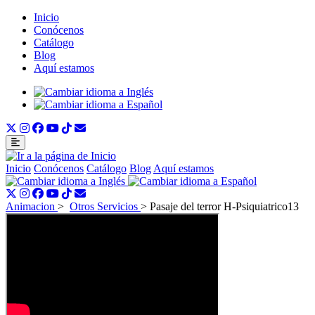
Inicio
Conócenos
Catálogo
Blog
Aquí estamos
Inicio
Conócenos
Catálogo
Blog
Aquí estamos
Animacion
>
Otros Servicios
>
Pasaje del terror H-Psiquiatrico13