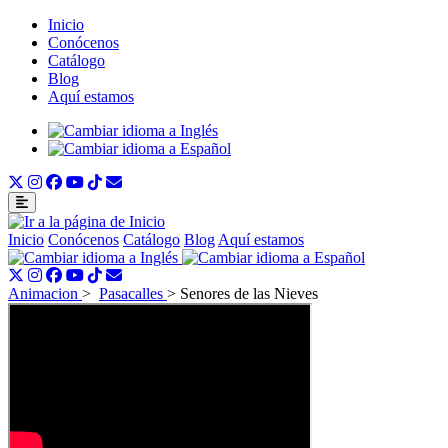
Inicio
Conócenos
Catálogo
Blog
Aquí estamos
Inicio
Conócenos
Catálogo
Blog
Aquí estamos
Animacion
>
Pasacalles
>
Senores de las Nieves