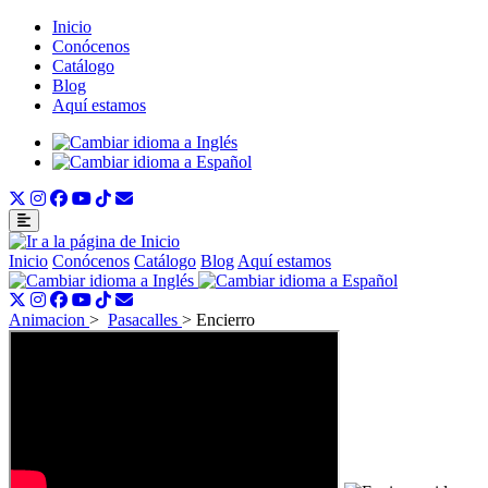
Inicio
Conócenos
Catálogo
Blog
Aquí estamos
Inicio
Conócenos
Catálogo
Blog
Aquí estamos
Animacion
>
Pasacalles
>
Encierro