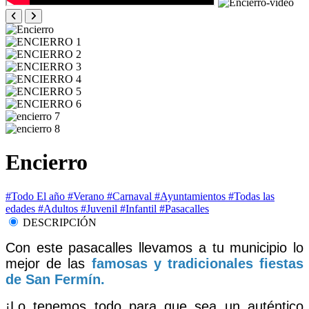
Encierro
#Todo El año
#Verano
#Carnaval
#Ayuntamientos
#Todas las
edades
#Adultos
#Juvenil
#Infantil
#Pasacalles
DESCRIPCIÓN
Con este pasacalles llevamos a tu municipio lo
mejor de las
famosas y tradicionales fiestas
de San Fermín.
¡Lo tenemos todo para que sea un auténtico