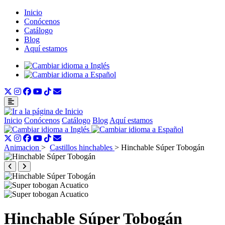
Inicio
Conócenos
Catálogo
Blog
Aquí estamos
Inicio
Conócenos
Catálogo
Blog
Aquí estamos
Animacion
>
Castillos hinchables
>
Hinchable Súper Tobogán
Hinchable Súper Tobogán