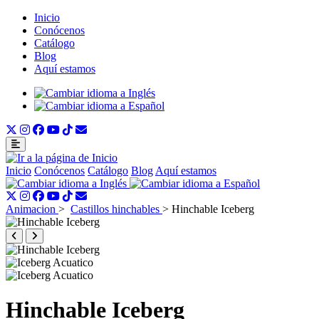
Inicio
Conócenos
Catálogo
Blog
Aquí estamos
Inicio
Conócenos
Catálogo
Blog
Aquí estamos
Animacion
>
Castillos hinchables
>
Hinchable Iceberg
Hinchable Iceberg