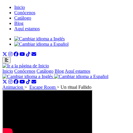
Inicio
Conócenos
Catálogo
Blog
Aquí estamos
Inicio
Conócenos
Catálogo
Blog
Aquí estamos
Animacion
>
Escape Room
>
Un ritual Fallido