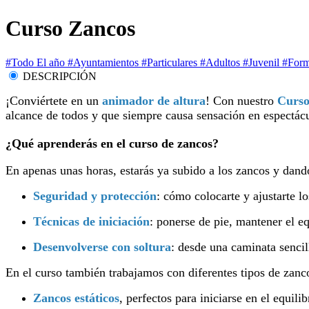
Curso Zancos
#Todo El año
#Ayuntamientos
#Particulares
#Adultos
#Juvenil
#Form
DESCRIPCIÓN
¡Conviértete en un
animador de altura
! Con nuestro
Curso
alcance de todos y que siempre causa sensación en espectácu
¿Qué aprenderás en el curso de zancos?
En apenas unas horas, estarás ya subido a los zancos y dand
Seguridad y protección
: cómo colocarte y ajustarte l
Técnicas de iniciación
: ponerse de pie, mantener el eq
Desenvolverse con soltura
: desde una caminata sencil
En el curso también trabajamos con diferentes tipos de zanc
Zancos estáticos
, perfectos para iniciarse en el equili