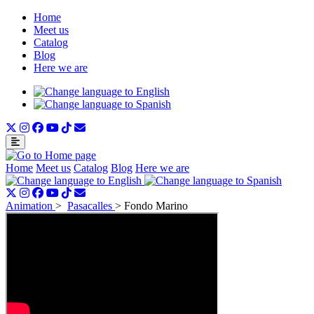
Home
Meet us
Catalog
Blog
Here we are
Home
Meet us
Catalog
Blog
Here we are
Animation
>
Pasacalles
>
Fondo Marino