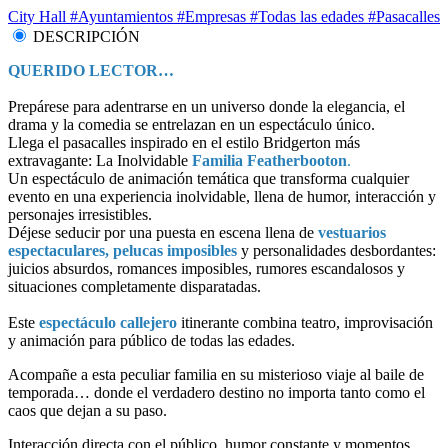
City Hall
#Ayuntamientos
#Empresas
#Todas las edades
#Pasacalles
DESCRIPCIÓN
QUERIDO LECTOR…
Prepárese para adentrarse en un universo donde la elegancia, el
drama y la comedia se entrelazan en un espectáculo único.
Llega el pasacalles inspirado en el estilo Bridgerton más
extravagante: La Inolvidable
Familia Featherbooton
.
Un espectáculo de animación temática que transforma cualquier
evento en una experiencia inolvidable, llena de humor, interacción y
personajes irresistibles.
Déjese seducir por una puesta en escena llena de
vestuarios
espectaculares, pelucas imposibles
y personalidades desbordantes:
juicios absurdos, romances imposibles, rumores escandalosos y
situaciones completamente disparatadas.
Este
espectáculo callejero
itinerante combina teatro, improvisación
y animación para público de todas las edades.
Acompañe a esta peculiar familia en su misterioso viaje al baile de
temporada… donde el verdadero destino no importa tanto como el
caos que dejan a su paso.
Interacción directa con el público, humor constante y momentos