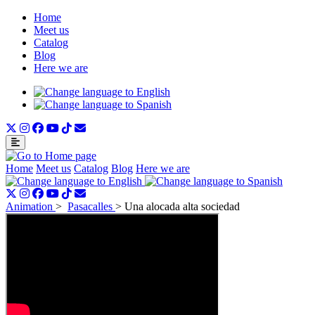
Home
Meet us
Catalog
Blog
Here we are
Home
Meet us
Catalog
Blog
Here we are
Animation
>
Pasacalles
>
Una alocada alta sociedad