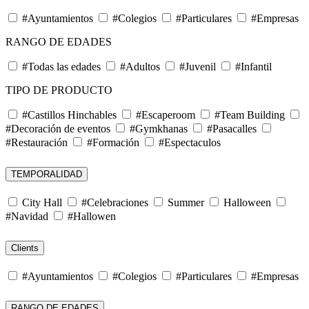
#Ayuntamientos
#Colegios
#Particulares
#Empresas
RANGO DE EDADES
#Todas las edades
#Adultos
#Juvenil
#Infantil
TIPO DE PRODUCTO
#Castillos Hinchables
#Escaperoom
#Team Building
#Decoración de eventos
#Gymkhanas
#Pasacalles
#Restauración
#Formación
#Espectaculos
TEMPORALIDAD
City Hall
#Celebraciones
Summer
Halloween
#Navidad
#Hallowen
Clients
#Ayuntamientos
#Colegios
#Particulares
#Empresas
RANGO DE EDADES