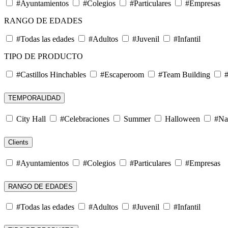
#Ayuntamientos
#Colegios
#Particulares
#Empresas
RANGO DE EDADES
#Todas las edades
#Adultos
#Juvenil
#Infantil
TIPO DE PRODUCTO
#Castillos Hinchables
#Escaperoom
#Team Building
#
TEMPORALIDAD
City Hall
#Celebraciones
Summer
Halloween
#Na
Clients
#Ayuntamientos
#Colegios
#Particulares
#Empresas
RANGO DE EDADES
#Todas las edades
#Adultos
#Juvenil
#Infantil